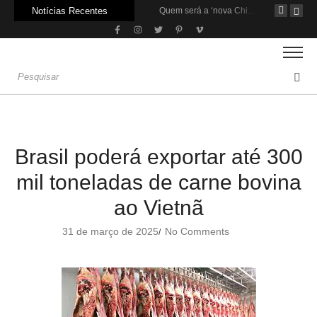
Notícias Recentes
Agroleite 2026 abre com anúncio do curso de Medicina Veterinária e R$ 215 milhões em investimentos
Carne: Menor demanda da China exige reforço da diplomacia e inovação
Quem será a ‘nova China’ do agro quando o apetite de Pequim acabar?
Brasil poderá exportar até 300
mil toneladas de carne bovina
ao Vietnã
31 de março de 2025
No Comments
/