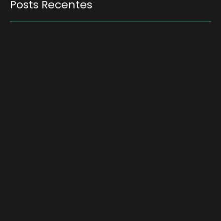
Posts Recentes
Quem será a ‘nova China’ do agro quando o
apetite de Pequim acabar?
6 de agosto de 2026