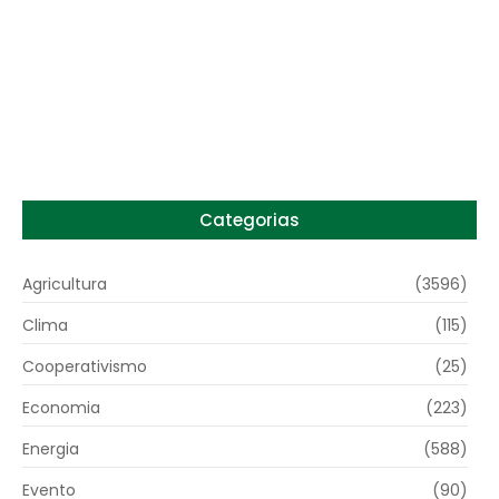
Preço do arroz no RS sobe para o maior
patamar em 14 meses
6 de agosto de 2026
Categorias
Agricultura
(3596)
Clima
(115)
Cooperativismo
(25)
Economia
(223)
Energia
(588)
Evento
(90)