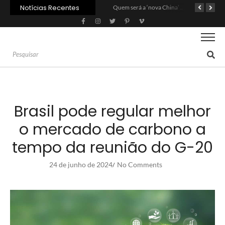
Notícias Recentes
Agroleite 2026 abre com anúncio do curso de Medicina Veterinária e R$ 215 milhões em investimentos
Carne: Menor demanda da China exige reforço da diplomacia e inovação
Quem será a ‘nova China’ do agro quando o apetite de Pequim acabar?
Brasil pode regular melhor
o mercado de carbono a
tempo da reunião do G-20
24 de junho de 2024
No Comments
/