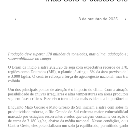
3 de outubro de 2025
Produção deve superar 178 milhões de toneladas, mas clima, adubação e fe
sustentabilidade no campo
O Brasil dá início à safra 2025/26 de soja com expectativa recorde de 17
regiões como Dourados (MS), o plantio já atingiu 3% da área prevista de 
e 3.900 kg/ha. O cenário reforça a força do agronegócio nacional, mas t
colhido.
Um dos principais pontos de atenção é o impacto do clima. Com a atuação
possibilidade de chuvas irregulares e altas temperaturas em áreas produt
soja em fases críticas. Esse risco torna ainda mais evidente a importância
Enquanto Mato Grosso e Mato Grosso do Sul iniciam a safra com solos mais 
produtividade robusta, o Rio Grande do Sul enfrenta maior vulnerabilidad
marcado por estiagens recorrentes e solos que exigem constante correção d
de cerca de 3.180 kg/ha, abaixo da média nacional. Nessas condições, o uso 
Centro-Oeste, eles potencializam um solo já equilibrado, permitindo ganho