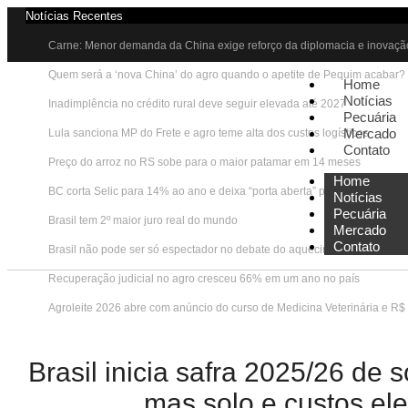
Notícias Recentes
Carne: Menor demanda da China exige reforço da diplomacia e inovaçã
Quem será a ‘nova China’ do agro quando o apetite de Pequim acabar?
Home
Notícias
Inadimplência no crédito rural deve seguir elevada até 2027
Pecuária
Mercado
Lula sanciona MP do Frete e agro teme alta dos custos logísticos
Contato
Preço do arroz no RS sobe para o maior patamar em 14 meses
Home
BC corta Selic para 14% ao ano e deixa “porta aberta” para próxima reu
Notícias
Pecuária
Brasil tem 2º maior juro real do mundo
Mercado
Contato
Brasil não pode ser só espectador no debate do aquecimento
Recuperação judicial no agro cresceu 66% em um ano no país
Agroleite 2026 abre com anúncio do curso de Medicina Veterinária e R$
Brasil inicia safra 2025/26 de 
mas solo e custos el