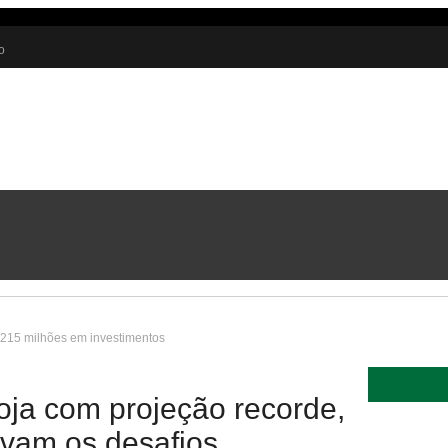
o
nião
 215 milhões em investimentos
soja com projeção recorde,
evam os desafios