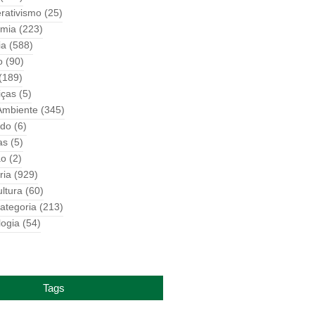
rativismo
(25)
mia
(223)
ia
(588)
o
(90)
(189)
iças
(5)
Ambiente
(345)
do
(6)
as
(5)
ão
(2)
ria
(929)
ultura
(60)
ategoria
(213)
logia
(54)
Tags