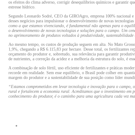
os efeitos do clima adverso, corrigir desequilíbrios químicos e garantir q
estresse hídrico.
Segundo Leonardo Sodré, CEO da GIROAgro, empresa 100% nacional e um
desses negócios para impulsionar o desenvolvimento de novas tecnologia
como a que estamos vivenciando, é fundamental não apenas para o equilí
o desenvolvimento de novas tecnologias e soluções para o campo. Um cená
no aprimoramento de produtos voltados à produtividade, sustentabilidade 
Ao mesmo tempo, os custos de produção seguem em alta. No Mato Grosso 
1,9%, chegando a R$ 6.115,83 por hectare. Desse total, os fertilizantes 
orçamento do produtor e, sobretudo, sua relevância para garantir produti
de nutrientes, a correção da acidez e a melhoria da estrutura do solo, é ess
A combinação de solo fértil, uso eficiente de fertilizantes e práticas mod
recorde em realidade. Sem esse equilíbrio, o Brasil pode colher em quant
margem do produtor e a sustentabilidade de sua posição como líder mundi
“Estamos comprometidos em levar tecnologia e inovação para o campo, o
rural e fortalecem a economia rural. Acreditamos que o investimento em p
conhecimento do produtor, é o caminho para uma
agricultura
cada vez mai