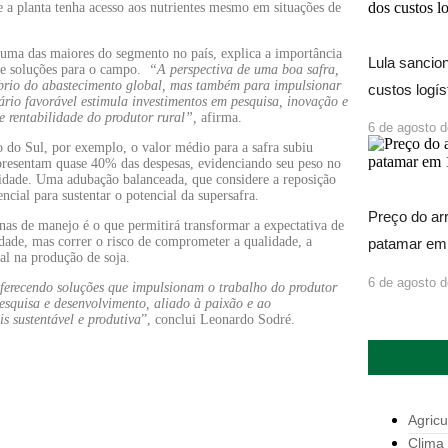
ue a planta tenha acesso aos nutrientes mesmo em situações de
a das maiores do segmento no país, explica a importância
Lula sancio
s e soluções para o campo.
“A perspectiva de uma boa safra,
brio do abastecimento global, mas também para impulsionar
custos logís
rio favorável estimula investimentos em pesquisa, inovação e
e rentabilidade do produtor rural”
,
afirma.
6 de agosto 
do Sul, por exemplo, o valor médio para a safra subiu
representam quase 40% das despesas, evidenciando seu peso no
vidade. Uma adubação balanceada, que considere a reposição
encial para sustentar o potencial da supersafra.
Preço do ar
ernas de manejo é o que permitirá transformar a expectativa de
idade, mas correr o risco de comprometer a qualidade, a
patamar em
al na produção de soja.
6 de agosto 
ferecendo soluções que impulsionam o trabalho do produtor
esquisa e desenvolvimento, aliado à paixão e ao
s sustentável e produtiva
”, conclui Leonardo Sodré.
Agricu
Clima