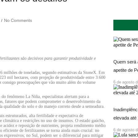
No Comments
/
rtilizantes são decisivos para garantir produtividade e
Quem será a
apetite de 
8,6 milhões de toneladas, segundo estimativas da StoneX. Em
223 mil hectares, com projeção de produtividade entre 3.600
6 de agosto 
raz consigo preocupações que vão muito além do volume
 do fenômeno La Niña, especialistas alertam para a
oras, fatores que podem comprometer o desenvolvimento da
 da qualidade do solo e do manejo correto desde a semeadura.
Inadimplênci
estruturados, alta fertilidade e expectativa de
elevada até
e climática e restrições no uso de insumos. O estado gaúcho,
e acidez e reposição de nutrientes, projeta rendimento médio
6 de agosto 
eficiente de fertilizantes se torna ainda mais crucial: no
s expressivos; no Sul, podem ser o diferencial para mitigar