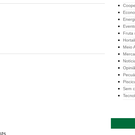
Coope
Econo
Energ
Event
Fruta
Hortal
Meio 
Merca
Notíci
Opini
Pecuá
Piscic
Sem c
Tecno
sts