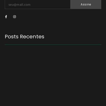
Assine
Posts Recentes
Quem será a ‘nova China’ do agro quando o
apetite de Pequim acabar?
6 de agosto de 2026