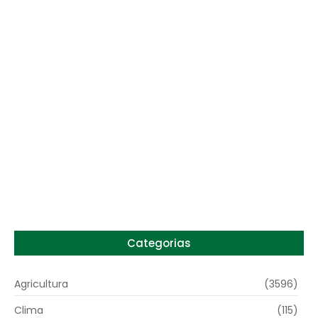
Lula sanciona MP do Frete e agro teme alta
dos custos logísticos
6 de agosto de 2026
Preço do arroz no RS sobe para o maior
patamar em 14 meses
6 de agosto de 2026
Categorias
Agricultura
(3596)
Clima
(115)