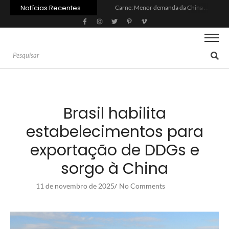
Notícias Recentes
Carne: Menor demanda da China exige reforço da diplomacia e inovação
Quem será a ‘nova China’ do agro quando o apetite de Pequim acabar?
Inadimplência no crédito rural deve seguir elevada até 2027
Lula sanciona MP do Frete e agro teme alta dos custos logísticos
Preço do arroz no RS sobe para o maior patamar em 14 meses
BC corta Selic para 14% ao ano e deixa “porta aberta” para próxima reunião
Brasil tem 2º maior juro real do mundo
Brasil não pode ser só espectador no debate do aquecimento
Recuperação judicial no agro cresceu 66% em um ano no país
Agroleite 2026 abre com anúncio do curso de Medicina Veterinária e R$ 215 milhões em investimentos
Brasil habilita
estabelecimentos para
exportação de DDGs e
sorgo à China
11 de novembro de 2025
No Comments
/