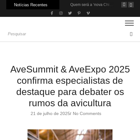
Notícias Recentes
Agroleite 2026 abre com anúncio do curso de Medicina Veterinária e R$ 215 milhões em investimentos
Carne: Menor demanda da China exige reforço da diplomacia e inovação
Quem será a ‘nova China’ do agro quando o apetite de Pequim acabar?
AveSummit & AveExpo 2025
confirma especialistas de
destaque para debater os
rumos da avicultura
21 de julho de 2025
No Comments
/