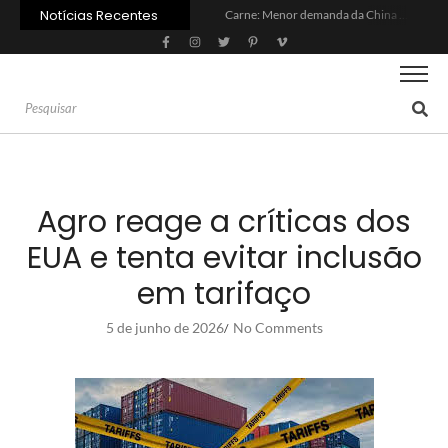
Notícias Recentes
Carne: Menor demanda da China exige reforço da diplomacia e inovação
Quem será a ‘nova China’ do agro quando o apetite de Pequim acabar?
Inadimplência no crédito rural deve seguir elevada até 2027
Lula sanciona MP do Frete e agro teme alta dos custos logísticos
Preço do arroz no RS sobe para o maior patamar em 14 meses
BC corta Selic para 14% ao ano e deixa “porta aberta” para próxima reunião
Brasil tem 2º maior juro real do mundo
Brasil não pode ser só espectador no debate do aquecimento
Recuperação judicial no agro cresceu 66% em um ano no país
Agroleite 2026 abre com anúncio do curso de Medicina Veterinária e R$ 215 milhões em investimentos
Agro reage a críticas dos
EUA e tenta evitar inclusão
em tarifaço
5 de junho de 2026
No Comments
/