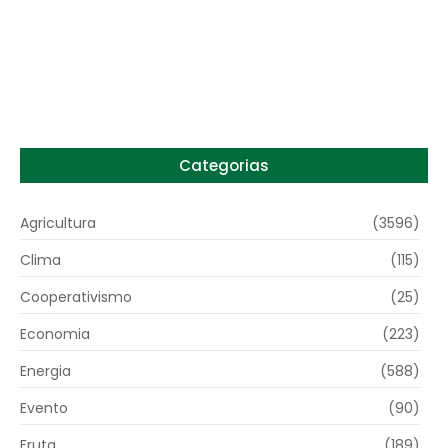
Preço do arroz no RS sobe para o maior
patamar em 14 meses
6 de agosto de 2026
Categorias
Agricultura
(3596)
Clima
(115)
Cooperativismo
(25)
Economia
(223)
Energia
(588)
Evento
(90)
Fruta
(189)