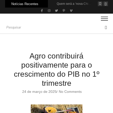
Notícias Recentes
Agroleite 2026 abre com anúncio do curso de Medicina Veterinária e R$ 215 milhões em investimentos
Carne: Menor demanda da China exige reforço da diplomacia e inovação
Quem será a ‘nova China’ do agro quando o apetite de Pequim acabar?
Agro contribuirá
positivamente para o
crescimento do PIB no 1º
trimestre
24 de março de 2025
No Comments
/