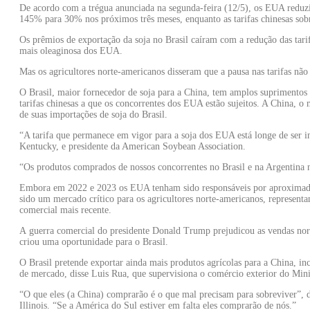
De acordo com a trégua anunciada na segunda-feira (12/5), os EUA reduzir
145% para 30% nos próximos três meses, enquanto as tarifas chinesas so
Os prêmios de exportação da soja no Brasil caíram com a redução das tarif
mais oleaginosa dos EUA.
Mas os agricultores norte-americanos disseram que a pausa nas tarifas não 
O Brasil, maior fornecedor de soja para a China, tem amplos suprimentos 
tarifas chinesas a que os concorrentes dos EUA estão sujeitos. A China, 
de suas importações de soja do Brasil.
“A tarifa que permanece em vigor para a soja dos EUA está longe de ser in
Kentucky, e presidente da American Soybean Association.
“Os produtos comprados de nossos concorrentes no Brasil e na Argentina n
Embora em 2022 e 2023 os EUA tenham sido responsáveis por aproximada
sido um mercado crítico para os agricultores norte-americanos, represen
comercial mais recente.
A guerra comercial do presidente Donald Trump prejudicou as vendas nort
criou uma oportunidade para o Brasil.
O Brasil pretende exportar ainda mais produtos agrícolas para a China, inc
de mercado, disse Luis Rua, que supervisiona o comércio exterior do Minis
“O que eles (a China) comprarão é o que mal precisam para sobreviver”, 
Illinois. “Se a América do Sul estiver em falta eles comprarão de nós.”