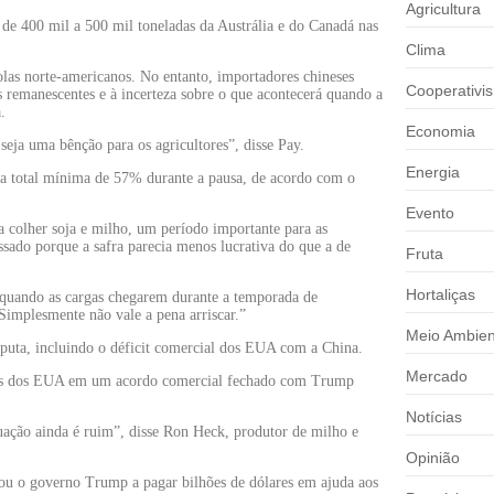
Agricultura
e 400 mil a 500 mil toneladas da Austrália e do Canadá nas
Clima
las norte-americanos. No entanto, importadores chineses
Cooperativi
s remanescentes e à incerteza sobre o que acontecerá quando a
.
Economia
eja uma bênção para os agricultores”, disse Pay.
Energia
ifa total mínima de 57% durante a pausa, de acordo com o
Evento
 colher soja e milho, um período importante para as
sado porque a safra parecia menos lucrativa do que a de
Fruta
Hortaliças
 quando as cargas chegarem durante a temporada de
Simplesmente não vale a pena arriscar.”
Meio Ambien
isputa, incluindo o déficit comercial dos EUA com a China.
Mercado
las dos EUA em um acordo comercial fechado com Trump
Notícias
tuação ainda é ruim”, disse Ron Heck, produtor de milho e
Opinião
ou o governo Trump a pagar bilhões de dólares em ajuda aos