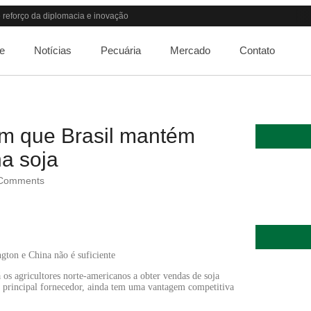
reforço da diplomacia e inovação
ndo o apetite de Pequim acabar?
guir elevada até 2027
e
Notícias
Pecuária
Mercado
Contato
lta dos custos logísticos
or patamar em 14 meses
 “porta aberta” para próxima reunião
debate do aquecimento
 66% em um ano no país
em que Brasil mantém
rso de Medicina Veterinária e R$ 215 milhões em investimentos
a soja
Comments
gton e China não é suficiente
os agricultores norte-americanos a obter vendas de soja
, principal fornecedor, ainda tem uma vantagem competitiva
Quem será a