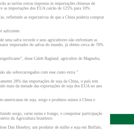
apetite de 
ão as tarifas extras impostas às importações chinesas de
6 de agosto 
bre as importações dos EUA cairão de 125% para 10%.
as, refletindo as expectativas de que a China poderia comprar
Inadimplênci
é suficiente.
elevada até
6 de agosto 
de uma safra recorde e seus agricultores não enfrentam as
o maior importador de safras do mundo, já obtém cerca de 70%
Lula sancio
significante”, disse Caleb Ragland, agricultor de Magnolia,
custos logís
6 de agosto 
ão são sobrecarregados com esse custo extra.”
mente 28% das importações de soja da China, o país tem
Preço do ar
tando mais da metade das exportações de soja dos EUA no ano
patamar em
6 de agosto 
e-americanas de soja, sorgo e produtos suínos à China e
luindo sorgo, carne suína e frango, e conquistar participação
tério da Agricultura brasileiro.
disse Dan Henebry, um produtor de milho e soja em Buffalo,