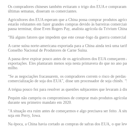
Os compradores chineses também evitaram o trigo dos EUA e compraram d
últimas semanas, disseram os comerciantes.
Agricultores dos EUA esperam que a China possa comprar produtos agríco
estarão relutantes em fazer grandes compras devido às barreiras comerciai
pausa terminar, disse Even Rogers Pay, analista agrícola da Trivium China
“Há alguns fatores que impedem que este cessar-fogo da guerra comercial s
A carne suína norte-americana exportada para a China ainda terá uma tar
Conselho Nacional de Produtores de Carne Suína.
A pausa deve expirar pouco antes de os agricultores dos EUA começarem a
exportações. Eles plantaram menos soja nesta primavera do que no ano pas
milho.
“Se as negociações fracassarem, os compradores correm o risco de perdas
comercialização de soja dos EUA”, disse um processador de soja chinês. “
A trégua pouco fez para resolver as questões subjacentes que levaram à d
Pequim não cumpriu os compromissos de comprar mais produtos agríco
durante seu primeiro mandato em 2020.
“A situação era ruim antes de começarmos e algo precisava ser feito. A si
soja em Perry, Iowa.
Na época, a China havia cortado as compras de safras dos EUA, o que lev