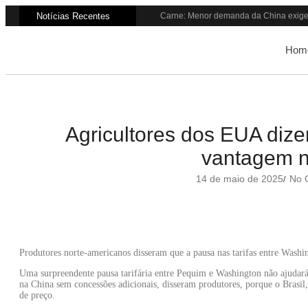
Notícias Recentes
Carne: Menor demanda da China exige 
Quem será a ‘nova China’ do agro qua
Inadimplência no crédito rural deve se
Hom
Lula sanciona MP do Frete e agro teme a
Preço do arroz no RS sobe para o mai
BC corta Selic para 14% ao ano e deixa
Brasil tem 2º maior juro real do mundo
Brasil não pode ser só espectador no 
Recuperação judicial no agro cresceu
Agricultores dos EUA diz
Agroleite 2026 abre com anúncio do cu
vantagem n
14 de maio de 2025
No 
/
Produtores norte-americanos disseram que a pausa nas tarifas entre Washin
Uma surpreendente pausa tarifária entre Pequim e Washington não ajudará 
na China sem concessões adicionais, disseram produtores, porque o Brasil
de preço.