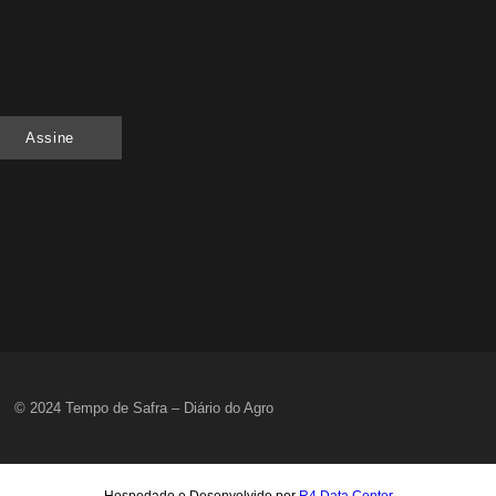
Quem será a ‘nova China’ do agro quando o a
6 de agosto de 2026
Assine
Inadimplência no crédito rural deve seguir el
6 de agosto de 2026
Lula sanciona MP do Frete e agro teme alta d
6 de agosto de 2026
© 2024 Tempo de Safra – Diário do Agro