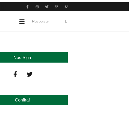
Nos Siga
Confira!
 ‘nova China’ do agro quando o