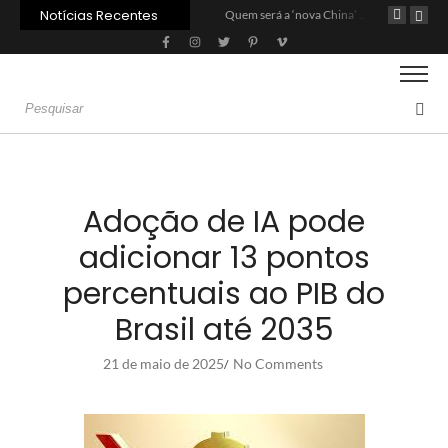
Notícias Recentes
Carne: Menor demanda da China exige reforço da diplomacia e inovação
Quem será a ‘nova China’ do agro quando o apetite de Pequim acabar?
Inadimplência no crédito rural deve seguir elevada até 2027
Adoção de IA pode
adicionar 13 pontos
percentuais ao PIB do
Brasil até 2035
21 de maio de 2025
No Comments
/