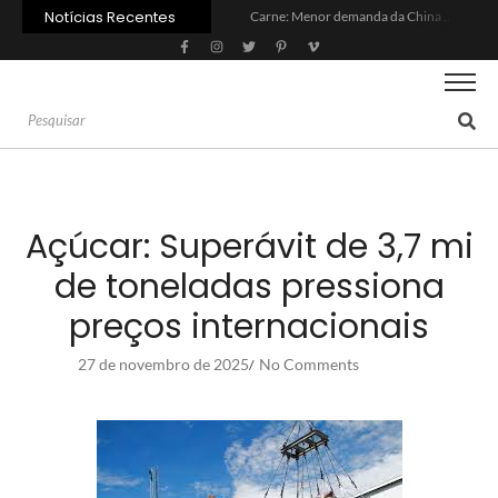
Notícias Recentes
Carne: Menor demanda da China exige reforço da diplomacia e inovação
Quem será a ‘nova China’ do agro quando o apetite de Pequim acabar?
Inadimplência no crédito rural deve seguir elevada até 2027
Lula sanciona MP do Frete e agro teme alta dos custos logísticos
Preço do arroz no RS sobe para o maior patamar em 14 meses
BC corta Selic para 14% ao ano e deixa “porta aberta” para próxima reunião
Brasil tem 2º maior juro real do mundo
Brasil não pode ser só espectador no debate do aquecimento
Recuperação judicial no agro cresceu 66% em um ano no país
Agroleite 2026 abre com anúncio do curso de Medicina Veterinária e R$ 215 milhões em investimentos
Açúcar: Superávit de 3,7 mi
de toneladas pressiona
preços internacionais
27 de novembro de 2025
No Comments
/