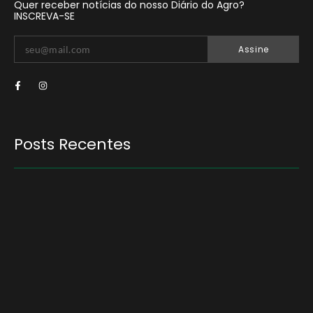
Quer receber notícias do nosso Diário do Agro?
INSCREVA-SE
Assine
Posts Recentes
Quem será a ‘nova China’ do agro quando o
apetite de Pequim acabar?
6 de agosto de 2026