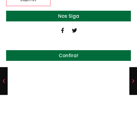
Nos Siga
Confira!
Quem será a ‘nova China’ do agro quando o
apetite de Pequim acabar?
6 de agosto de 2026
Inadimplência no crédito rural deve seguir
elevada até 2027