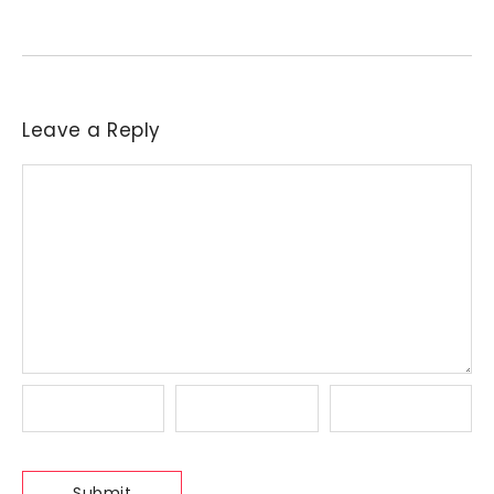
indústrias a reajustar sucessivamente as ofertas de compra....
Leave a Reply