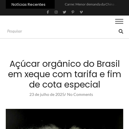
Notícias Recentes
Carne: Menor demanda da China exige reforço da diplomacia e inovação
Quem será a ‘nova China’ do agro quando o apetite de Pequim acabar?
Inadimplência no crédito rural deve seguir elevada até 2027
Lula sanciona MP do Frete e agro teme alta dos custos logísticos
Preço do arroz no RS sobe para o maior patamar em 14 meses
BC corta Selic para 14% ao ano e deixa “porta aberta” para próxima reunião
Brasil tem 2º maior juro real do mundo
Brasil não pode ser só espectador no debate do aquecimento
Recuperação judicial no agro cresceu 66% em um ano no país
Agroleite 2026 abre com anúncio do curso de Medicina Veterinária e R$ 215 milhões em investimentos
Açúcar orgânico do Brasil
em xeque com tarifa e fim
de cota especial
23 de julho de 2025
No Comments
/