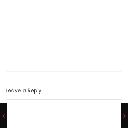
Preço do arroz no RS sobe para o maior
patamar em 14 meses
6 de agosto de 2026
/
No Comments
Necessidade de aquisição de matéria-prima levou parte das
indústrias a reajustar sucessivamente as ofertas de compra....
Leave a Reply