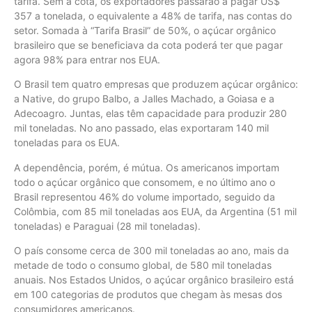
tarifa. Sem a cota, os exportadores passarão a pagar US$
357 a tonelada, o equivalente a 48% de tarifa, nas contas do
setor. Somada à “Tarifa Brasil” de 50%, o açúcar orgânico
brasileiro que se beneficiava da cota poderá ter que pagar
agora 98% para entrar nos EUA.
O Brasil tem quatro empresas que produzem açúcar orgânico:
a Native, do grupo Balbo, a Jalles Machado, a Goiasa e a
Adecoagro. Juntas, elas têm capacidade para produzir 280
mil toneladas. No ano passado, elas exportaram 140 mil
toneladas para os EUA.
A dependência, porém, é mútua. Os americanos importam
todo o açúcar orgânico que consomem, e no último ano o
Brasil representou 46% do volume importado, seguido da
Colômbia, com 85 mil toneladas aos EUA, da Argentina (51 mil
toneladas) e Paraguai (28 mil toneladas).
O país consome cerca de 300 mil toneladas ao ano, mais da
metade de todo o consumo global, de 580 mil toneladas
anuais. Nos Estados Unidos, o açúcar orgânico brasileiro está
em 100 categorias de produtos que chegam às mesas dos
consumidores americanos.