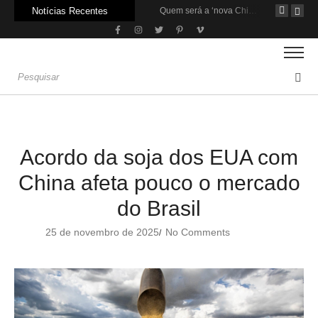
Notícias Recentes
Agroleite 2026 abre com anúncio do curso de Medicina Veterinária e R$ 215 milhões em investimentos
Carne: Menor demanda da China exige reforço da diplomacia e inovação
Quem será a ‘nova China’ do agro quando o apetite de Pequim acabar?
Acordo da soja dos EUA com
China afeta pouco o mercado
do Brasil
25 de novembro de 2025
No Comments
/