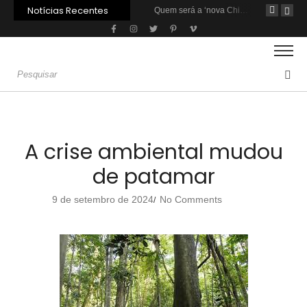
Notícias Recentes
Agroleite 2026 abre com anúncio do curso de Medicina Veterinária e R$ 215 milhões em investimentos
Carne: Menor demanda da China exige reforço da diplomacia e inovação
Quem será a ‘nova China’ do agro quando o apetite de Pequim acabar?
A crise ambiental mudou
de patamar
9 de setembro de 2024
No Comments
/