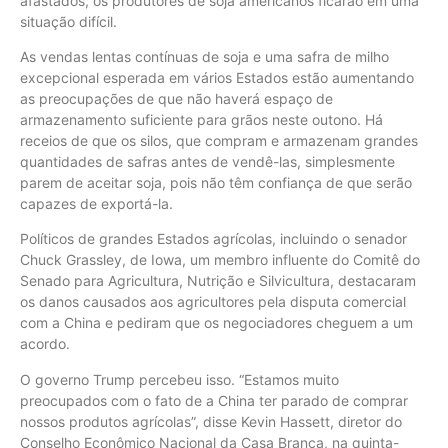
afastados, os produtores de soja americanos ficarão em uma
situação difícil.
As vendas lentas contínuas de soja e uma safra de milho
excepcional esperada em vários Estados estão aumentando
as preocupações de que não haverá espaço de
armazenamento suficiente para grãos neste outono. Há
receios de que os silos, que compram e armazenam grandes
quantidades de safras antes de vendê-las, simplesmente
parem de aceitar soja, pois não têm confiança de que serão
capazes de exportá-la.
Políticos de grandes Estados agrícolas, incluindo o senador
Chuck Grassley, de Iowa, um membro influente do Comitê do
Senado para Agricultura, Nutrição e Silvicultura, destacaram
os danos causados aos agricultores pela disputa comercial
com a China e pediram que os negociadores cheguem a um
acordo.
O governo Trump percebeu isso. “Estamos muito
preocupados com o fato de a China ter parado de comprar
nossos produtos agrícolas”, disse Kevin Hassett, diretor do
Conselho Econômico Nacional da Casa Branca, na quinta-