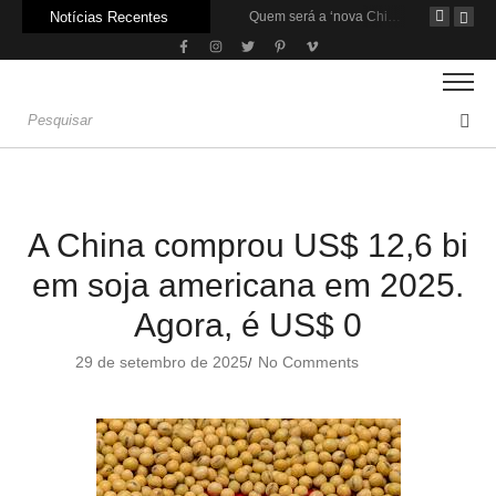
Notícias Recentes
Agroleite 2026 abre com anúncio do curso de Medicina Veterinária e R$ 215 milhões em investimentos
Carne: Menor demanda da China exige reforço da diplomacia e inovação
Quem será a ‘nova China’ do agro quando o apetite de Pequim acabar?
A China comprou US$ 12,6 bi
em soja americana em 2025.
Agora, é US$ 0
29 de setembro de 2025
No Comments
/