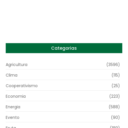
Preço do arroz no RS sobe para o maior
patamar em 14 meses
6 de agosto de 2026
Categorias
Agricultura
(3596)
Clima
(115)
Cooperativismo
(25)
Economia
(223)
Energia
(588)
Evento
(90)