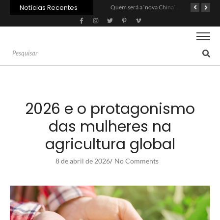
Notícias Recentes
Agroleite 2026 abre com anúncio do curso de Medicina Veterinária e R$ 215 milhões em investimentos
Carne: Menor demanda da China exige reforço da diplomacia e inovação
Quem será a ‘nova China’ do agro quando o apetite de Pequim acabar?
2026 e o protagonismo
das mulheres na
agricultura global
8 de abril de 2026
No Comments
/